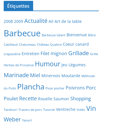
Étiquettes
Actualité
2008
2009
Ail
Art de la table
Barbecue
Bienvenue
Barbecue Géant
Bière
Coeur canard
Cabillaud
Chalumeau
Château Quattre
Grillade
Filet mignon
Entretien
crapaudine
Grille
Humour
Jeu
Légumes
Herbes de Provence
Marinade
Miel
Minervois
Moutarde
Méthode
Plancha
Porc
Poivrons
du Puits
Pluie
pocher
Recette
Poulet
Shopping
Rouelle
Saumon
Vin
Ventreche
Tandoori
Travers de porc
Tutoriel
Vidéo
Weber
Yaourt