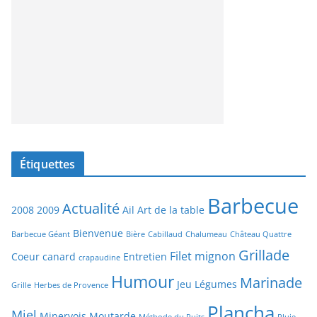
Étiquettes
Barbecue
Actualité
2008
2009
Ail
Art de la table
Bienvenue
Barbecue Géant
Bière
Cabillaud
Chalumeau
Château Quattre
Grillade
Filet mignon
Coeur canard
Entretien
crapaudine
Humour
Marinade
Jeu
Légumes
Grille
Herbes de Provence
Plancha
Miel
Minervois
Moutarde
Méthode du Puits
Pluie