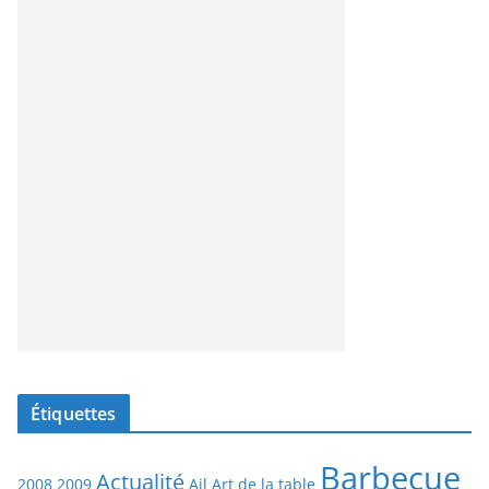
Étiquettes
Barbecue
Actualité
2008
2009
Ail
Art de la table