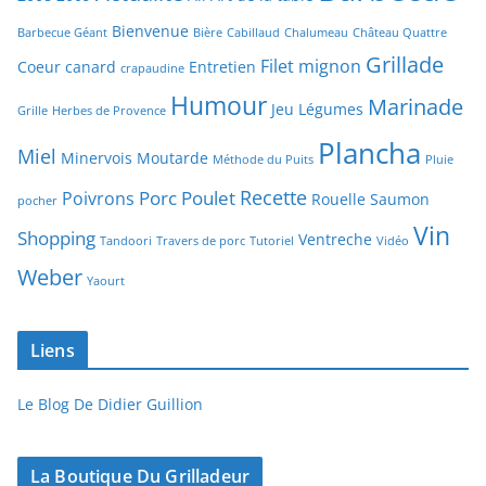
Bienvenue
Barbecue Géant
Bière
Cabillaud
Chalumeau
Château Quattre
Grillade
Filet mignon
Coeur canard
Entretien
crapaudine
Humour
Marinade
Jeu
Légumes
Grille
Herbes de Provence
Plancha
Miel
Minervois
Moutarde
Méthode du Puits
Pluie
Recette
Porc
Poulet
Poivrons
Rouelle
Saumon
pocher
Vin
Shopping
Ventreche
Tandoori
Travers de porc
Tutoriel
Vidéo
Weber
Yaourt
Liens
Le Blog De Didier Guillion
La Boutique Du Grilladeur