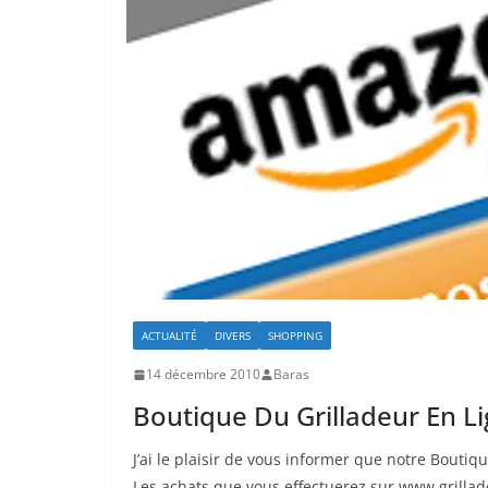
ACTUALITÉ
DIVERS
SHOPPING
14 décembre 2010
Baras
Boutique Du Grilladeur En L
J’ai le plaisir de vous informer que notre Boutiqu
Les achats que vous effectuerez sur www.grillad