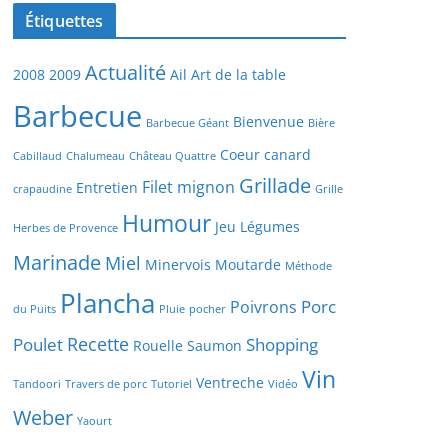
Étiquettes
Actualité
2008
2009
Ail
Art de la table
Barbecue
Bienvenue
Barbecue Géant
Bière
Coeur canard
Cabillaud
Chalumeau
Château Quattre
Grillade
Filet mignon
Entretien
crapaudine
Grille
Humour
Jeu
Légumes
Herbes de Provence
Marinade
Miel
Minervois
Moutarde
Méthode
Plancha
Porc
Poivrons
du Puits
Pluie
pocher
Recette
Poulet
Shopping
Rouelle
Saumon
Vin
Ventreche
Tandoori
Travers de porc
Tutoriel
Vidéo
Weber
Yaourt