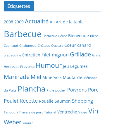
Étiquettes
Actualité
2008
2009
Ail
Art de la table
Barbecue
Bienvenue
Barbecue Géant
Bière
Coeur canard
Cabillaud
Chalumeau
Château Quattre
Grillade
Filet mignon
Entretien
crapaudine
Grille
Humour
Jeu
Légumes
Herbes de Provence
Marinade
Miel
Minervois
Moutarde
Méthode
Plancha
Porc
Poivrons
du Puits
Pluie
pocher
Recette
Poulet
Shopping
Rouelle
Saumon
Vin
Ventreche
Tandoori
Travers de porc
Tutoriel
Vidéo
Weber
Yaourt