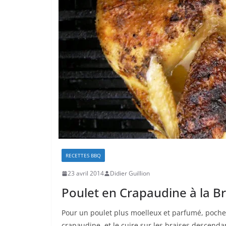
RECETTES BBQ
23 avril 2014
Didier Guillion
Poulet en Crapaudine à la Br
Pour un poulet plus moelleux et parfumé, pocher
crapaudine, et le cuire sur les braises descenda