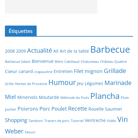
Étiquettes
Barbecue
Actualité
2008
2009
Ail
Art de la table
Bienvenue
Barbecue Géant
Bière
Cabillaud
Chalumeau
Château Quattre
Grillade
Filet mignon
Coeur canard
Entretien
crapaudine
Humour
Marinade
Jeu
Légumes
Grille
Herbes de Provence
Plancha
Miel
Minervois
Moutarde
Méthode du Puits
Pluie
Recette
Porc
Poulet
Poivrons
Rouelle
Saumon
pocher
Vin
Shopping
Ventreche
Tandoori
Travers de porc
Tutoriel
Vidéo
Weber
Yaourt