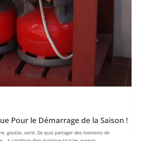
ique Pour le Démarrage de la Saison !
ine, goutûe, varié. De quoi partager des moments de
e… A condition d’en maitriser tout les aspects.