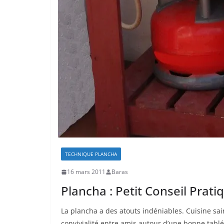
TECHNIQUE PLANCHA
16 mars 2011
Baras
Plancha : Petit Conseil Prat
La plancha a des atouts indéniables. Cuisine sa
convivialité entre amis autour d’une bonne tablé