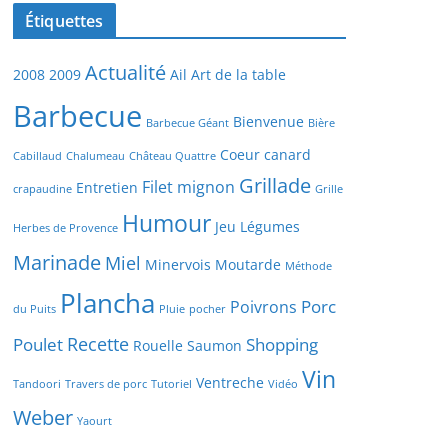
Étiquettes
Actualité
2008
2009
Ail
Art de la table
Barbecue
Bienvenue
Barbecue Géant
Bière
Coeur canard
Cabillaud
Chalumeau
Château Quattre
Grillade
Filet mignon
Entretien
crapaudine
Grille
Humour
Jeu
Légumes
Herbes de Provence
Marinade
Miel
Minervois
Moutarde
Méthode
Plancha
Porc
Poivrons
du Puits
Pluie
pocher
Recette
Poulet
Shopping
Rouelle
Saumon
Vin
Ventreche
Tandoori
Travers de porc
Tutoriel
Vidéo
Weber
Yaourt