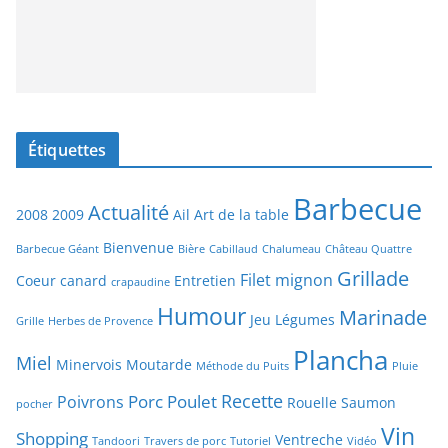
Étiquettes
Barbecue
Actualité
2008
2009
Ail
Art de la table
Bienvenue
Barbecue Géant
Bière
Cabillaud
Chalumeau
Château Quattre
Grillade
Filet mignon
Coeur canard
Entretien
crapaudine
Humour
Marinade
Jeu
Légumes
Grille
Herbes de Provence
Plancha
Miel
Minervois
Moutarde
Méthode du Puits
Pluie
Recette
Porc
Poulet
Poivrons
Rouelle
Saumon
pocher
Vin
Shopping
Ventreche
Tandoori
Travers de porc
Tutoriel
Vidéo