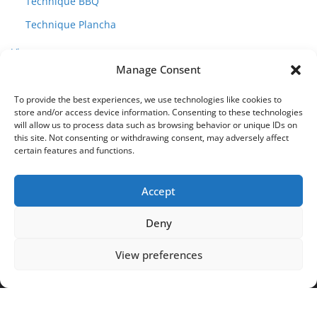
Technique BBQ
Technique Plancha
Vins
Manage Consent
To provide the best experiences, we use technologies like cookies to
store and/or access device information. Consenting to these technologies
will allow us to process data such as browsing behavior or unique IDs on
this site. Not consenting or withdrawing consent, may adversely affect
certain features and functions.
Accept
Deny
View preferences
Copyright © 2026
GRILLADEUR
. Tous droits réservés.
Theme
ColorMag
par ThemeGrill. Propulsé par
WordPress
.