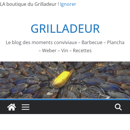
LA boutique du Grilladeur !
Ignorer
Passer
GRILLADEUR
au
contenu
Le blog des moments conviviaux – Barbecue – Plancha
– Weber – Vin – Recettes