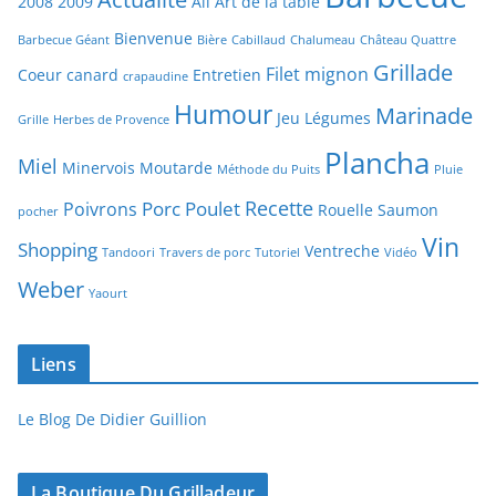
2008
2009
Ail
Art de la table
Bienvenue
Barbecue Géant
Bière
Cabillaud
Chalumeau
Château Quattre
Grillade
Filet mignon
Coeur canard
Entretien
crapaudine
Humour
Marinade
Jeu
Légumes
Grille
Herbes de Provence
Plancha
Miel
Minervois
Moutarde
Méthode du Puits
Pluie
Recette
Porc
Poulet
Poivrons
Rouelle
Saumon
pocher
Vin
Shopping
Ventreche
Tandoori
Travers de porc
Tutoriel
Vidéo
Weber
Yaourt
Liens
Le Blog De Didier Guillion
La Boutique Du Grilladeur