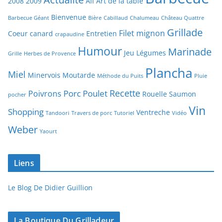
2008
2009
Ail
Art de la table
Bienvenue
Barbecue Géant
Bière
Cabillaud
Chalumeau
Château Quattre
Grillade
Filet mignon
Coeur canard
Entretien
crapaudine
Humour
Marinade
Jeu
Légumes
Grille
Herbes de Provence
Plancha
Miel
Minervois
Moutarde
Méthode du Puits
Pluie
Recette
Porc
Poulet
Poivrons
Rouelle
Saumon
pocher
Vin
Shopping
Ventreche
Tandoori
Travers de porc
Tutoriel
Vidéo
Weber
Yaourt
Liens
Le Blog De Didier Guillion
La Boutique Du Grilladeur