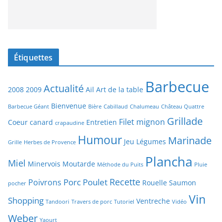
Étiquettes
Barbecue
Actualité
2008
2009
Ail
Art de la table
Bienvenue
Barbecue Géant
Bière
Cabillaud
Chalumeau
Château Quattre
Grillade
Filet mignon
Coeur canard
Entretien
crapaudine
Humour
Marinade
Jeu
Légumes
Grille
Herbes de Provence
Plancha
Miel
Minervois
Moutarde
Méthode du Puits
Pluie
Recette
Porc
Poulet
Poivrons
Rouelle
Saumon
pocher
Vin
Shopping
Ventreche
Tandoori
Travers de porc
Tutoriel
Vidéo
Weber
Yaourt